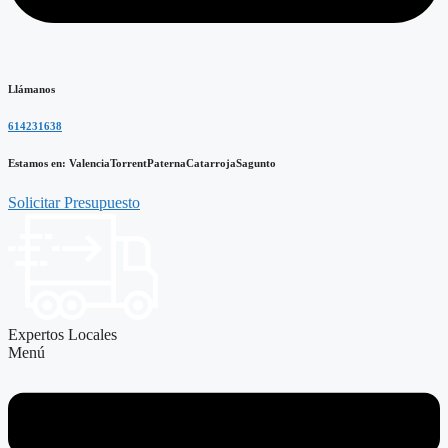
Llámanos
614231638
Estamos en:
V
a
l
e
n
c
i
a
T
o
r
r
e
n
t
P
a
t
e
r
n
a
C
a
t
a
r
r
o
j
a
S
a
g
u
n
t
o
Solicitar Presupuesto
Expertos Locales
Menú