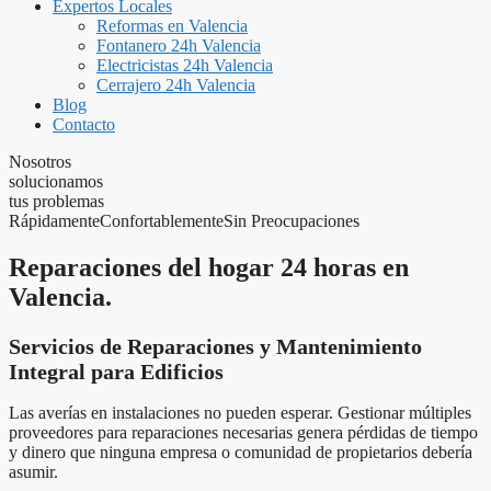
Expertos Locales
Reformas en Valencia
Fontanero 24h Valencia
Electricistas 24h Valencia
Cerrajero 24h Valencia
Blog
Contacto
Nosotros
solucionamos
tus problemas
R
á
p
i
d
a
m
e
n
t
e
C
o
n
f
o
r
t
a
b
l
e
m
e
n
t
e
S
i
n
P
r
e
o
c
u
p
a
c
i
o
n
e
s
Reparaciones del hogar 24 horas en
Valencia.
Servicios de Reparaciones y Mantenimiento
Integral para Edificios
Las averías en instalaciones no pueden esperar. Gestionar múltiples
proveedores para reparaciones necesarias genera pérdidas de tiempo
y dinero que ninguna empresa o comunidad de propietarios debería
asumir.